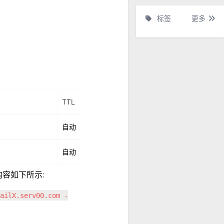
标签
更多
TTL
自动
自动
容如下所示:
mailX.serv00.com -