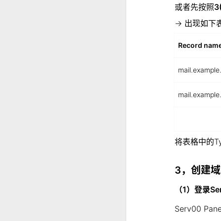
或者先按照
3
→ 出现如下
Record nam
mail.example
mail.example
ㅤ
将表格中的Ty
3，创建域
（1）登录Serv
Serv00 