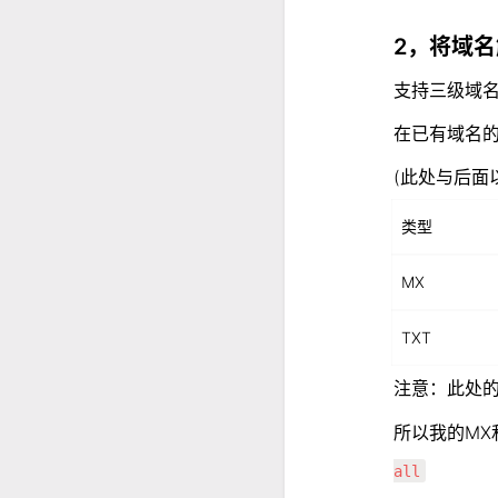
29
篇文章
|
4227
位访客
2，将域名解
支持三级域
在已有域名的
(此处与后面以m
类型
MX
TXT
注意：此处
所以我的MX
all