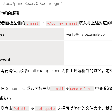
：
https://panel3.serv00.com/login/
个新的邮箱
或者面板左侧的
 → 
填入与上述对应的
E-mail
+Add new e-mail
ess
verify@mail.example.com
ㅤ
ssword
ㅤ
要确保后缀@mail.example.com为你上述解析到的域名，前缀
可在
DomainList
 或者面板左侧
→
 中查看
E-mail
Domain list
储大小
右侧点击
 → 
 选择可以储存的文件大小，我设
Details
set quote