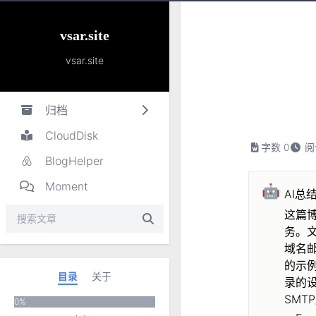
vsar.site
vsar.site
归档
CloudDisk
字数
0
阅
BlogHelper
Moment
🤖
AI总
这篇
务。文
域名邮
的示
目录
关于
录的设
SMT
0
%